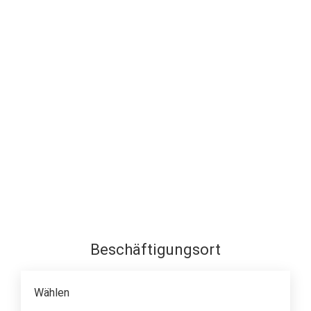
Stellenanzeigen
Bewertungen
Standorte
Fachbereiche
Beschäftigungsort
Ausbildung
Initiativbewerbung
Wählen